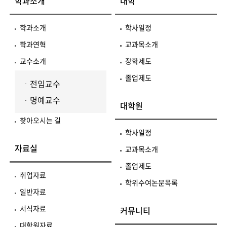
학과소개
대학
학과소개
학사일정
학과연혁
교과목소개
교수소개
장학제도
졸업제도
전임교수
명예교수
대학원
찾아오시는 길
학사일정
자료실
교과목소개
졸업제도
취업자료
학위수여논문목록
일반자료
서식자료
커뮤니티
대학원자료